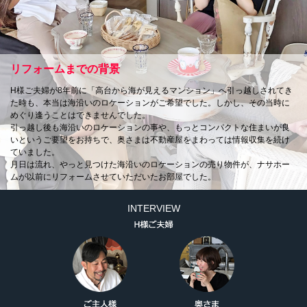
リフォームまでの背景
H様ご夫婦が8年前に「高台から海が見えるマンション」へ引っ越しされてき
た時も、本当は海沿いのロケーションがご希望でした。しかし、その当時に
めぐり逢うことはできませんでした。
引っ越し後も海沿いのロケーションの事や、もっとコンパクトな住まいが良
いというご要望をお持ちで、奥さまは不動産屋をまわっては情報収集を続け
ていました。
月日は流れ、やっと見つけた海沿いのロケーションの売り物件が、ナサホー
ムが以前にリフォームさせていただいたお部屋でした。
INTERVIEW