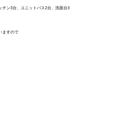
チン3台、ユニットバス2台、洗面台3
いますので
。