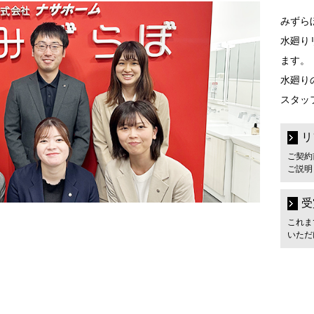
みずら
水廻り
ます。
水廻り
スタッ
リ
ご契約
ご説明
受
これま
いただ