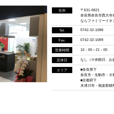
〒631-0821
住所
奈良県奈良市西大寺東町
ならファミリーイオ
0742-32-1088
Tel.
0742-32-1089
Fax.
10：00～21：00
営業時間
なし（※休館日、お
定休日
■奈良県下
エリア
奈良市・生駒市・大
■京都府下
木津川市・相楽郡精