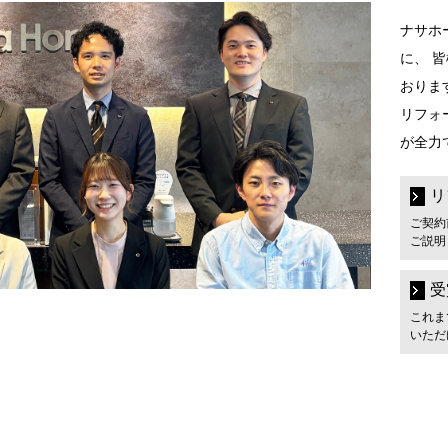
ナサホ
に、 
おりま
リフォ
が全力
リ
ご契約
ご説明
受
これま
いただ