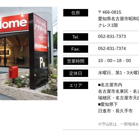
〒466-0815
住所
愛知県名古屋市昭和
クレス1階
052-831-7373
Tel.
052-831-7374
Fax.
10：00～18：00
営業時間
水曜日、第1・3火曜
定休日
■名古屋市内
エリア
名古屋市名東区・名
瑞穂区・名古屋市天
■愛知県下
日進市・長久手市
※守山区は、一部地域