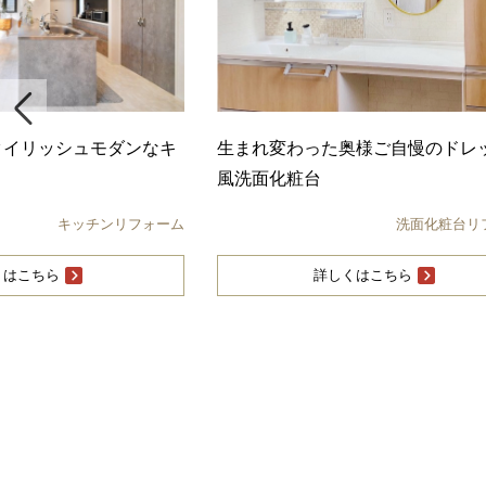
奥様ご自慢のドレッサー
特殊左官材「モールテックス」が
リビング
洗面化粧台リフォーム
リビングダイニングリ
くはこちら
詳しくはこちら