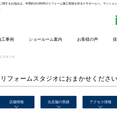
に関するお悩みは、年間約10,000件のリフォーム施工実績を誇るナサホームへ。マンショ
。
施工事例
ショールーム案内
お客様の声
採
ームスタジオ
、
通リフォームスタジオにおまかせくださ
店舗
情報
当店舗の
実績
アクセス
情報