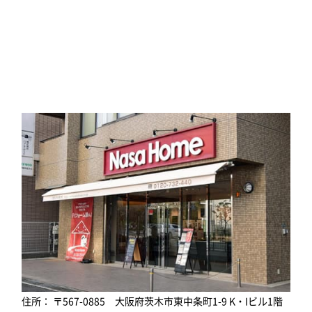
住所： 〒567-0885 大阪府茨木市東中条町1-9 K・Iビル1階