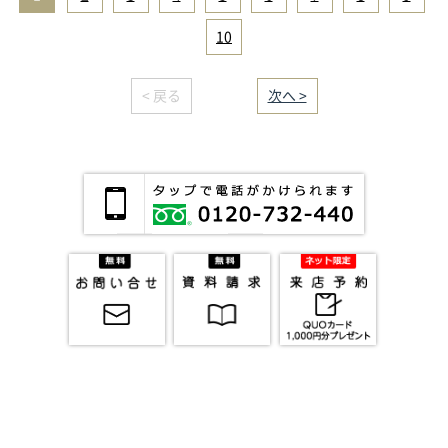
10
< 戻る
｜／16｜
次へ >