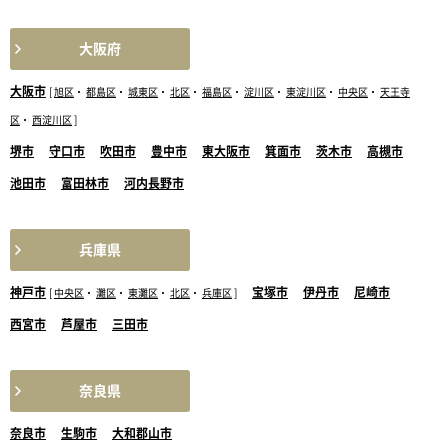
大阪府
大阪市
[
旭区
・
都島区
・
城東区
・
北区
・
福島区
・
淀川区
・
東淀川区
・
中央区
・
天王寺
区
・
西淀川区
]
堺市
守口市
吹田市
豊中市
東大阪市
箕面市
茨木市
高槻市
池田市
富田林市
河内長野市
兵庫県
神戸市
宝塚市
伊丹市
尼崎市
[
中央区
・
灘区
・
東灘区
・
北区
・
兵庫区
]
西宮市
芦屋市
三田市
奈良県
奈良市
生駒市
大和郡山市