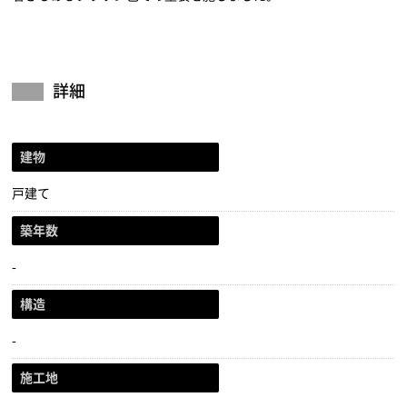
詳細
建物
戸建て
築年数
-
構造
-
施工地