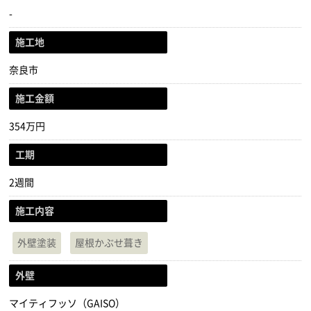
-
施工地
奈良市
施工金額
354万円
工期
2週間
施工内容
外壁塗装
屋根かぶせ葺き
外壁
マイティフッソ（GAISO）