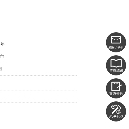
0年
市
月