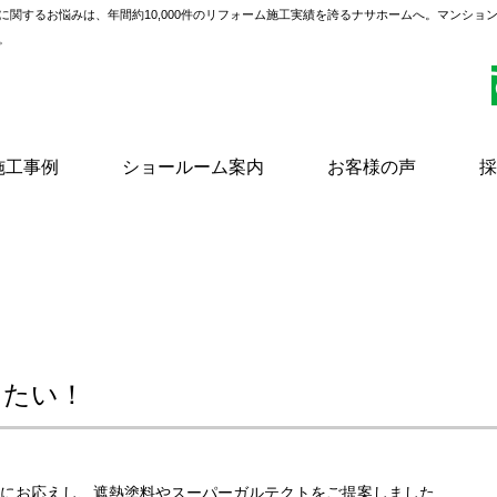
に関するお悩みは、年間約10,000件のリフォーム施工実績を誇るナサホームへ。マンショ
。
施工事例
ショールーム案内
お客様の声
採
したい！
にお応えし、遮熱塗料やスーパーガルテクトをご提案しました