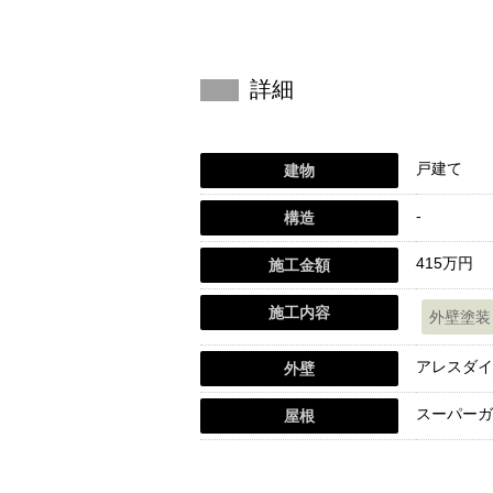
詳細
戸建て
建物
-
構造
415万円
施工金額
施工内容
外壁塗装
アレスダイ
外壁
スーパーガ
屋根