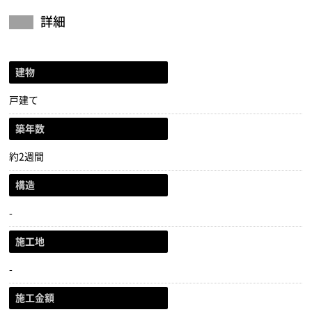
詳細
建物
戸建て
築年数
約2週間
構造
-
施工地
-
施工金額