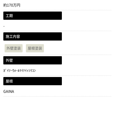
約170万円
工期
-
施工内容
外壁塗装
屋根塗装
外壁
ｶﾞｲｿｰｳｫｰﾙﾏｲﾃｲｨｼﾘｺﾝ
屋根
GAINA