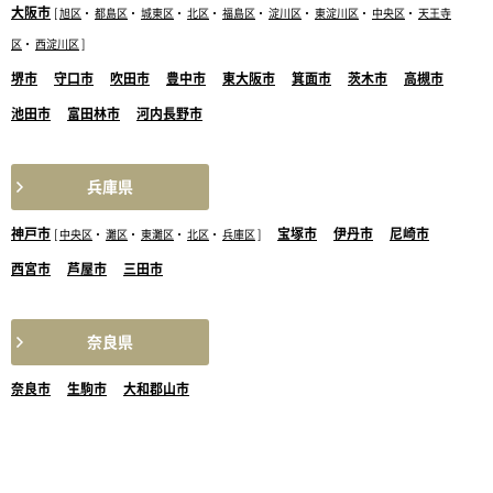
大阪市
[
旭区
・
都島区
・
城東区
・
北区
・
福島区
・
淀川区
・
東淀川区
・
中央区
・
天王寺
区
・
西淀川区
]
堺市
守口市
吹田市
豊中市
東大阪市
箕面市
茨木市
高槻市
池田市
富田林市
河内長野市
兵庫県
神戸市
宝塚市
伊丹市
尼崎市
[
中央区
・
灘区
・
東灘区
・
北区
・
兵庫区
]
西宮市
芦屋市
三田市
奈良県
奈良市
生駒市
大和郡山市