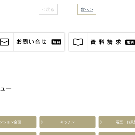
< 戻る
｜／51｜
次へ >
ュー
ンション全面
キッチン
浴室・お風