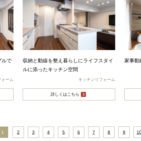
プルで
収納と動線を整え暮らしにライフスタイ
家事動
ルに添ったキッチン空間
フォーム
キッチンリフォーム
詳しくはこちら
1
|
2
|
3
|
4
|
5
|
6
|
7
|
8
|
9
|
1