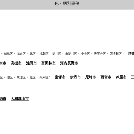
色・柄別事例
堺
・
都島区
・
城東区
・
北区
・
福島区
・
淀川区
・
東淀川区
・
中央区
・
天王寺区
・
西淀川区
]
木市
高槻市
池田市
富田林市
河内長野市
宝塚市
伊丹市
尼崎市
西宮市
芦屋市
区
・
灘区
・
東灘区
・
北区
・
兵庫区
]
駒市
大和郡山市