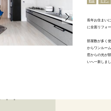
動線
モダン
長年お住まい
に全面リフォ
部屋数が多く使
からワンルー
窓からの光が
いへ一新しま