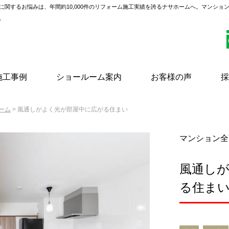
に関するお悩みは、年間約10,000件のリフォーム施工実績を誇るナサホームへ。マンショ
。
施工事例
ショールーム案内
お客様の声
採
ーム
> 風通しがよく光が部屋中に広がる住まい
マンション全
風通し
る住ま