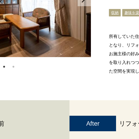
収納
趣味を
所有していた
となり、リフ
お施主様の好
を取り入れつ
た空間を実現
前
After
リフォ