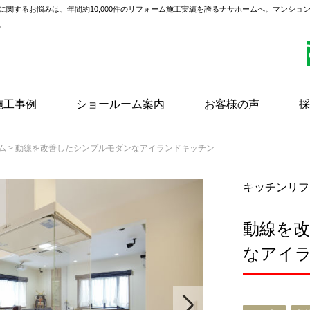
に関するお悩みは、年間約10,000件のリフォーム施工実績を誇るナサホームへ。マンショ
。
施工事例
ショールーム案内
お客様の声
採
ム
> 動線を改善したシンプルモダンなアイランドキッチン
キッチンリフ
動線を
なアイ