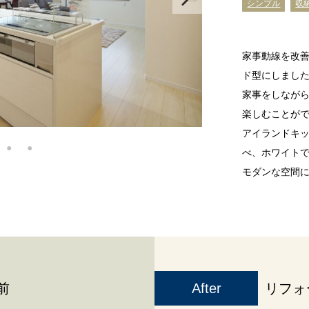
シンプル
収
家事動線を改
ド型にしまし
家事をしなが
楽しむことが
アイランドキ
べ、ホワイト
モダンな空間
前
After
リフォ