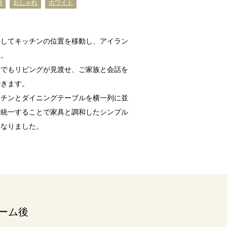
納
おしゃれ
ホワイト
善してキッチンの位置を移動し、アイラン
た。
らでもリビングが見渡せ、ご家族と会話を
できます。
ッチンとダイニングテーブルを横一列に並
で統一することで家具と調和したシンプル
になりました。
ーム後