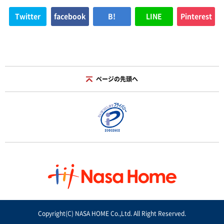
Twitter
facebook
B!
LINE
Pinterest
ページの先頭へ
Copyright(C) NASA HOME Co.,Ltd. All Right Reserved.