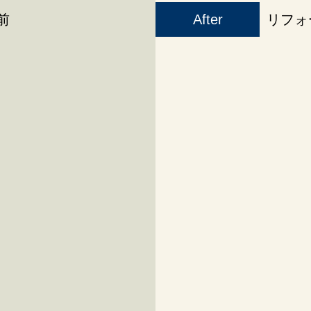
前
After
リフォ