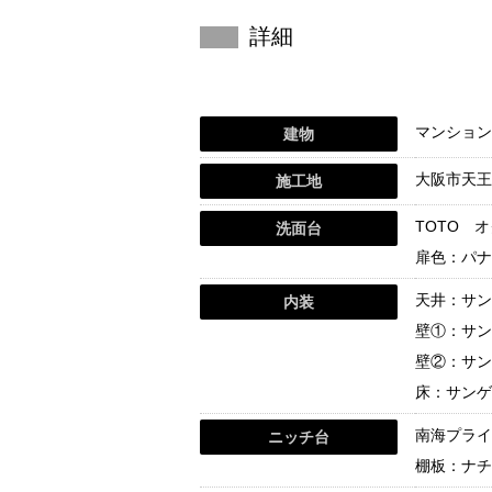
詳細
マンション
建物
大阪市天王
施工地
TOTO 
洗面台
扉色：パナ
天井：サンゲ
内装
壁①：サンゲ
壁②：サン
床：サンゲ
南海プライ
ニッチ台
棚板：ナチ