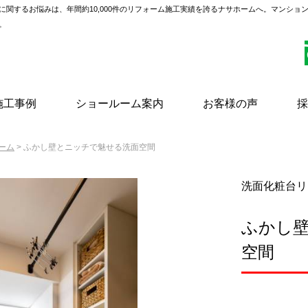
に関するお悩みは、年間約10,000件のリフォーム施工実績を誇るナサホームへ。マンショ
。
施工事例
ショールーム案内
お客様の声
採
ーム
> ふかし壁とニッチで魅せる洗面空間
洗面化粧台リ
ふかし
空間