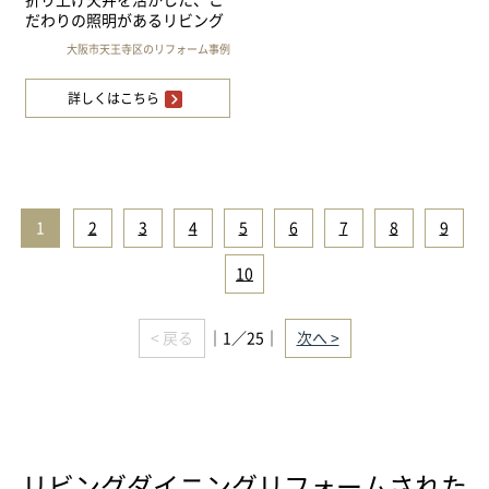
折り上げ天井を活かした、こ
だわりの照明があるリビング
大阪市天王寺区のリフォーム事例
詳しくはこちら
1
|
2
|
3
|
4
|
5
|
6
|
7
|
8
|
9
|
10
< 戻る
｜1／25｜
次へ >
リビングダイニングリフォームされた