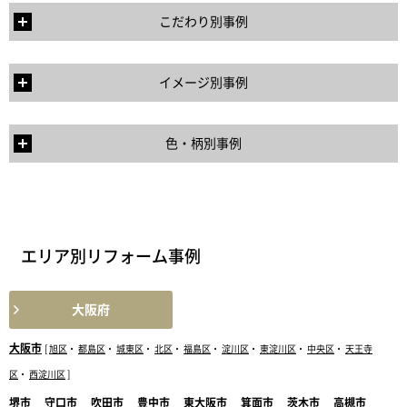
こだわり別事例
イメージ別事例
色・柄別事例
エリア別リフォーム事例
大阪府
大阪市
[
旭区
・
都島区
・
城東区
・
北区
・
福島区
・
淀川区
・
東淀川区
・
中央区
・
天王寺
区
・
西淀川区
]
堺市
守口市
吹田市
豊中市
東大阪市
箕面市
茨木市
高槻市