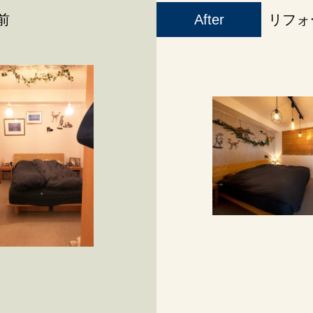
前
After
リフォ