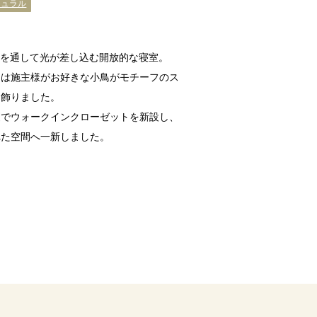
チュラル
窓を通して光が差し込む開放的な寝室。
には施主様がお好きな小鳥がモチーフのス
を飾りました。
更でウォークインクローゼットを新設し、
れた空間へ一新しました。