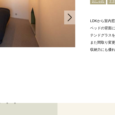
おしゃれ
ナ
LDKから室内
ベッドの背面
テンドグラス
また間取り変
収納力にも優