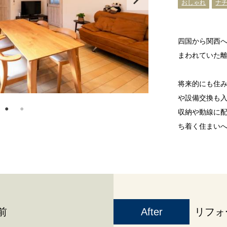
おしゃれ
ナ
四国から関西
まわれていた
将来的にも住
や設備交換も
収納や動線に
ち着く住まい
前
After
リフォ