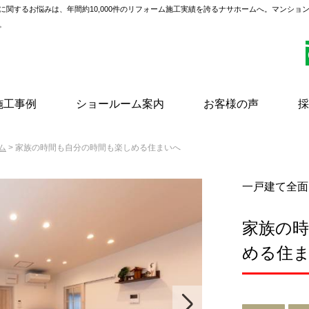
に関するお悩みは、年間約10,000件のリフォーム施工実績を誇るナサホームへ。マンショ
。
施工事例
ショールーム案内
お客様の声
採
ム
> 家族の時間も自分の時間も楽しめる住まいへ
一戸建て全面
家族の
める住