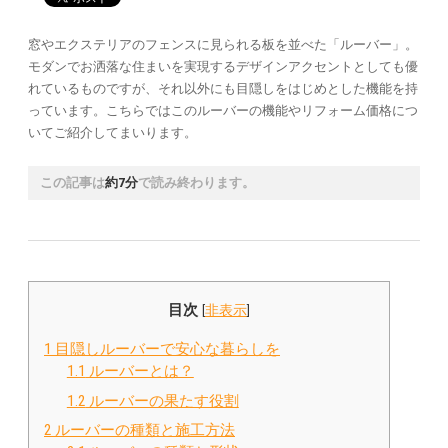
窓やエクステリアのフェンスに見られる板を並べた「ルーバー」。
モダンでお洒落な住まいを実現するデザインアクセントとしても優
れているものですが、それ以外にも目隠しをはじめとした機能を持
っています。こちらではこのルーバーの機能やリフォーム価格につ
いてご紹介してまいります。
この記事は
約7分
で読み終わります。
目次
[
非表示
]
1
目隠しルーバーで安心な暮らしを
1.1
ルーバーとは？
1.2
ルーバーの果たす役割
2
ルーバーの種類と施工方法