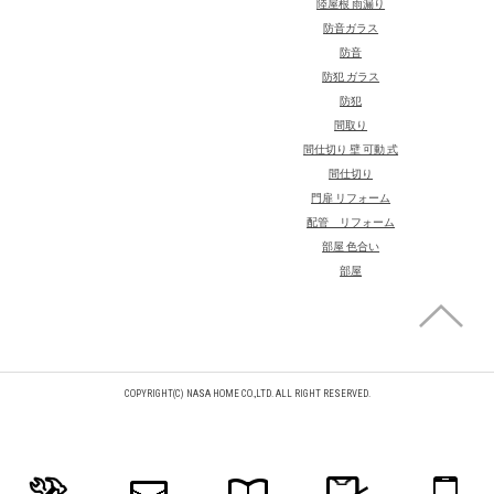
陸屋根 雨漏り
防音ガラス
防音
防犯 ガラス
防犯
間取り
間仕切り 壁 可動 式
間仕切り
門扉 リフォーム
配管 リフォーム
部屋 色合い
部屋
COPYRIGHT(C) NASA HOME CO.,LTD. ALL RIGHT RESERVED.