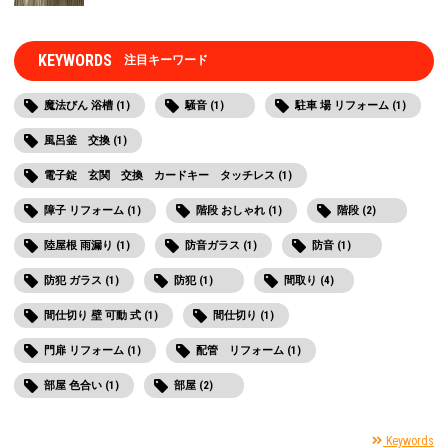
KEYWORDS
注目キーワード
魔法びん 浴槽 (1)
騒音 (1)
駐車 場 リフォーム (1)
風呂釜 交換 (1)
電子錠 玄関 交換 カードキー タッチレス (1)
障子 リフォーム (1)
階段 おしゃれ (1)
階段 (2)
陸屋根 雨漏り (1)
防音ガラス (1)
防音 (1)
防犯 ガラス (1)
防犯 (1)
間取り (4)
間仕切り 壁 可動 式 (1)
間仕切り (1)
門扉 リフォーム (1)
配管 リフォーム (1)
部屋 色合い (1)
部屋 (2)
Keywords