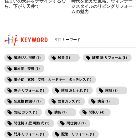
住まいの天井をデザインするな
時代を超えた風格。ヴィンテー
ら、下がり天井で
ジスタイルのリビングリフォー
ムの魅力
KEYWORD
注目キーワード
魔法びん 浴槽 (1)
騒音 (1)
駐車 場 リフォーム (1)
風呂釜 交換 (1)
電子錠 玄関 交換 カードキー タッチレス (1)
障子 リフォーム (1)
階段 おしゃれ (1)
階段 (2)
陸屋根 雨漏り (1)
防音ガラス (1)
防音 (1)
防犯 ガラス (1)
防犯 (1)
間取り (4)
間仕切り 壁 可動 式 (1)
間仕切り (1)
門扉 リフォーム (1)
配管 リフォーム (1)