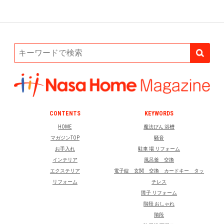
CONTENTS
KEYWORDS
HOME
魔法びん 浴槽
マガジンTOP
騒音
お手入れ
駐車 場 リフォーム
インテリア
風呂釜 交換
エクステリア
電子錠 玄関 交換 カードキー タッ
リフォーム
チレス
障子 リフォーム
階段 おしゃれ
階段