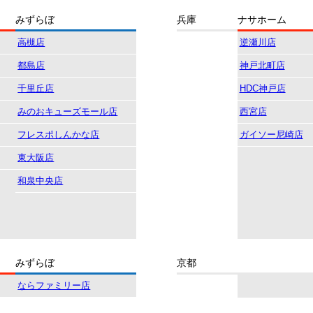
みずらぼ
兵庫
ナサホーム
高槻店
逆瀬川店
都島店
神戸北町店
千里丘店
HDC神戸店
みのおキューズモール店
西宮店
フレスポしんかな店
ガイソー尼崎店
東大阪店
和泉中央店
みずらぼ
京都
ならファミリー店