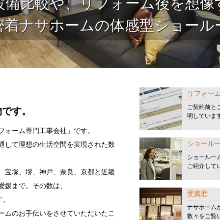
設備比較や、
リフォーム後を想像
密着ナサホームの体感型ショール
リフォー
、
ご契約前と
物です。
明していま
フォーム専門工事会社」です。
ショール
通して理想の生活空間を実現された数
ショールー
ご紹介して
、宝塚、堺、神戸、奈良、京都と近畿
愛媛まで。その数は、
受賞歴
す。
ナサホーム
ームのお手伝いをさせていただいたこ
数々をご覧