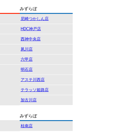
みずらぼ
尼崎つかしん店
HDC神戸店
西神中央店
夙川店
六甲店
明石店
アステ川西店
テラッソ姫路店
加古川店
みずらぼ
桂南店