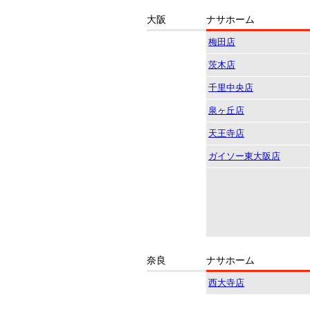
大阪
ナサホーム
梅田店
茨木店
千里中央店
泉ヶ丘店
天王寺店
ガイソー東大阪店
奈良
ナサホーム
西大寺店