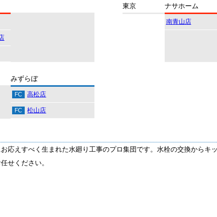
東京
ナサホーム
南青山店
店
みずらぼ
高松店
FC
松山店
FC
にお応えすべく生まれた水廻り工事のプロ集団です。水栓の交換からキ
お任せください。