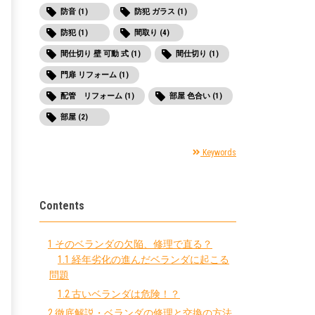
防音 (1)
防犯 ガラス (1)
防犯 (1)
間取り (4)
間仕切り 壁 可動 式 (1)
間仕切り (1)
門扉 リフォーム (1)
配管 リフォーム (1)
部屋 色合い (1)
部屋 (2)
Keywords
Contents
1
そのベランダの欠陥、修理で直る？
1.1
経年劣化の進んだベランダに起こる
問題
1.2
古いベランダは危険！？
2
徹底解説・ベランダの修理と交換の方法