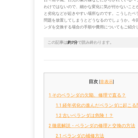
わけではないので、細かな変化に気が付かないこと
と劣化などが起きやすい場所なのです。こうしたベ
問題を放置してしまうとどうなるのでしょうか。今
ンダを交換する場合の手順や費用についてもご紹介
この記事は
約7分
で読み終わります。
目次
[
非表示
]
1
そのベランダの欠陥、修理で直る？
1.1
経年劣化の進んだベランダに起こる
1.2
古いベランダは危険！？
2
徹底解説・ベランダの修理と交換の方法
2.1
ベランダの補修方法