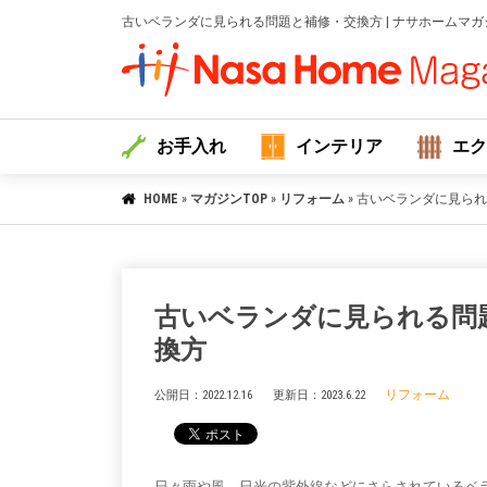
古いベランダに見られる問題と補修・交換方 | ナサホームマガ
お手入れ
インテリア
エク
HOME
»
マガジンTOP
»
リフォーム
»
古いベランダに見られ
古いベランダに見られる問
換方
リフォーム
公開日：
2022.12.16
更新日：
2023.6.22
日々雨や風、日光の紫外線などにさらされているベラ