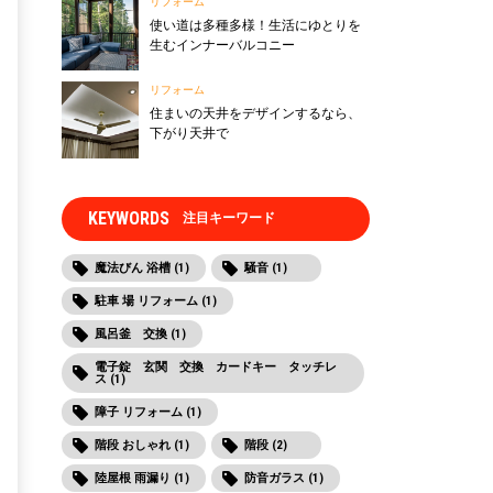
リフォーム
使い道は多種多様！生活にゆとりを
生むインナーバルコニー
リフォーム
住まいの天井をデザインするなら、
下がり天井で
KEYWORDS
注目キーワード
魔法びん 浴槽 (1)
騒音 (1)
駐車 場 リフォーム (1)
風呂釜 交換 (1)
電子錠 玄関 交換 カードキー タッチレ
ス (1)
障子 リフォーム (1)
階段 おしゃれ (1)
階段 (2)
陸屋根 雨漏り (1)
防音ガラス (1)