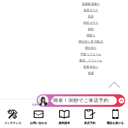
陸屋根 雨漏り
防音ガラス
防音
防犯 ガラス
防犯
間取り
間仕切り 壁 可動 式
間仕切り
門扉 リフォーム
配管 リフォーム
部屋 色合い
部屋
COPYRIGHT(C) NASA HOME CO.,LTD. ALL RIGHT RESERVED.
メンテナンス
お問い合わせ
資料請求
来店予約
電話を掛ける