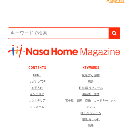
Keywords
CONTENTS
KEYWORDS
HOME
魔法びん 浴槽
マガジンTOP
騒音
お手入れ
駐車 場 リフォーム
インテリア
風呂釜 交換
エクステリア
電子錠 玄関 交換 カードキー タッ
リフォーム
チレス
障子 リフォーム
階段 おしゃれ
階段