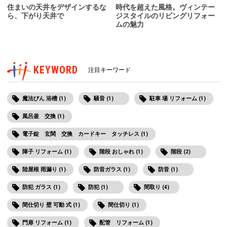
住まいの天井をデザインするな
時代を超えた風格。ヴィンテー
ら、下がり天井で
ジスタイルのリビングリフォー
ムの魅力
KEYWORD
注目キーワード
魔法びん 浴槽 (1)
騒音 (1)
駐車 場 リフォーム (1)
風呂釜 交換 (1)
電子錠 玄関 交換 カードキー タッチレス (1)
障子 リフォーム (1)
階段 おしゃれ (1)
階段 (2)
陸屋根 雨漏り (1)
防音ガラス (1)
防音 (1)
防犯 ガラス (1)
防犯 (1)
間取り (4)
間仕切り 壁 可動 式 (1)
間仕切り (1)
門扉 リフォーム (1)
配管 リフォーム (1)