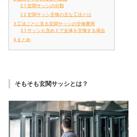
2.1
玄関サッシの分類
2.2
玄関サッシ交換の主な工法とは
3
工法ごとに見る玄関サッシの交換費用
3.1
サッシも含めドア全体を交換する場合
4
まとめ
そもそも玄関サッシとは？