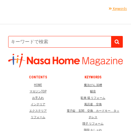
Keywords
CONTENTS
KEYWORDS
HOME
魔法びん 浴槽
マガジンTOP
騒音
お手入れ
駐車 場 リフォーム
インテリア
風呂釜 交換
エクステリア
電子錠 玄関 交換 カードキー タッ
リフォーム
チレス
障子 リフォーム
階段 おしゃれ