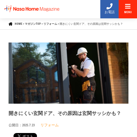
お電話
MENU
HOME
»
マガジンTOP
»
リフォーム
»
開きにくい玄関ドア、その原因は玄関サッシかも？
開きにくい玄関ドア、その原因は玄関サッシかも？
リフォーム
公開日：
2025.7.23