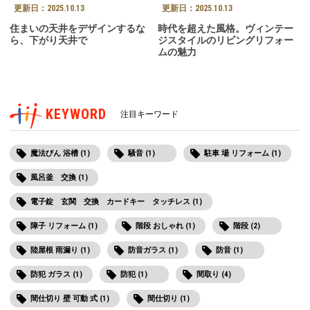
更新日：
2025.10.13
更新日：
2025.10.13
住まいの天井をデザインするな
時代を超えた風格。ヴィンテー
ら、下がり天井で
ジスタイルのリビングリフォー
ムの魅力
KEYWORD
注目キーワード
魔法びん 浴槽 (1)
騒音 (1)
駐車 場 リフォーム (1)
風呂釜 交換 (1)
電子錠 玄関 交換 カードキー タッチレス (1)
障子 リフォーム (1)
階段 おしゃれ (1)
階段 (2)
陸屋根 雨漏り (1)
防音ガラス (1)
防音 (1)
防犯 ガラス (1)
防犯 (1)
間取り (4)
間仕切り 壁 可動 式 (1)
間仕切り (1)