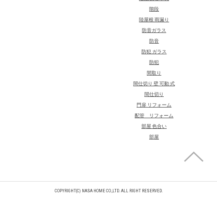
階段
陸屋根 雨漏り
防音ガラス
防音
防犯 ガラス
防犯
間取り
間仕切り 壁 可動 式
間仕切り
門扉 リフォーム
配管 リフォーム
部屋 色合い
部屋
COPYRIGHT(C) NASA HOME CO.,LTD. ALL RIGHT RESERVED.