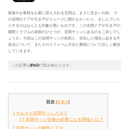
家族やお客様をお家に迎え入れる玄関は、まさに住まいの顔。 そ
の玄関のドアや引き戸がスムーズに開かなかったり、きしんでいた
りするのはなんとも印象が悪いものです。この玄関ドアや引き戸の
開閉トラブルの原因のひとつが、玄関サッシにあるのをご存じでし
ょうか。今回はこの玄関サッシの役割と、劣化した場合に起きる不
具合について、またそのリフォーム方法と費用について詳しく解説
していきます。
この記事は
約6分
で読み終わります。
目次
[
非表示
]
1
そもそも玄関サッシとは？
1.1
玄関サッシ交換が必要になる理由とは？
2
玄関サッシの種類と工法