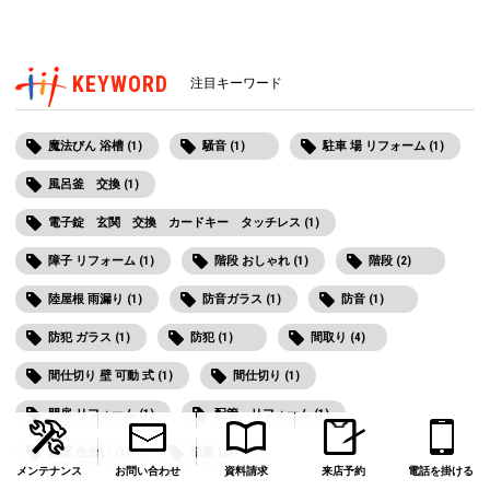
KEYWORD
注目キーワード
魔法びん 浴槽 (1)
騒音 (1)
駐車 場 リフォーム (1)
風呂釜 交換 (1)
電子錠 玄関 交換 カードキー タッチレス (1)
障子 リフォーム (1)
階段 おしゃれ (1)
階段 (2)
陸屋根 雨漏り (1)
防音ガラス (1)
防音 (1)
防犯 ガラス (1)
防犯 (1)
間取り (4)
間仕切り 壁 可動 式 (1)
間仕切り (1)
門扉 リフォーム (1)
配管 リフォーム (1)
部屋 色合い (1)
部屋 (2)
メンテナンス
お問い合わせ
資料請求
来店予約
電話を掛ける