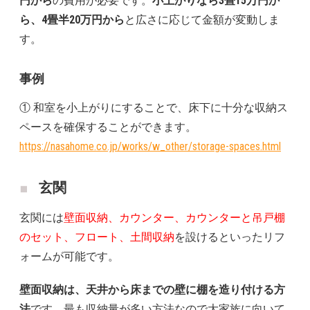
円から
の費用が必要です。
小上がりなら3畳15万円か
ら、4畳半20万円から
と広さに応じて金額が変動しま
す。
事例
① 和室を小上がりにすることで、床下に十分な収納ス
ペースを確保することができます。
https://nasahome.co.jp/works/w_other/storage-spaces.html
玄関
玄関には
壁面収納、カウンター、カウンターと吊戸棚
のセット、フロート、土間収納
を設けるといったリフ
ォームが可能です。
壁面収納は、天井から床までの壁に棚を造り付ける方
法
です。最も収納量が多い方法なので大家族に向いて