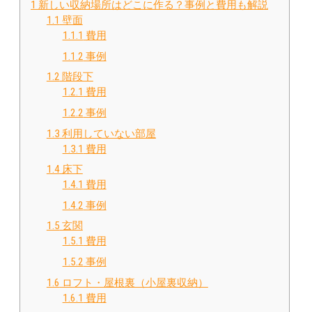
1
新しい収納場所はどこに作る？事例と費用も解説
1.1
壁面
1.1.1
費用
1.1.2
事例
1.2
階段下
1.2.1
費用
1.2.2
事例
1.3
利用していない部屋
1.3.1
費用
1.4
床下
1.4.1
費用
1.4.2
事例
1.5
玄関
1.5.1
費用
1.5.2
事例
1.6
ロフト・屋根裏（小屋裏収納）
1.6.1
費用