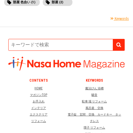
部屋 色合い (1)
部屋 (2)
Keywords
CONTENTS
KEYWORDS
HOME
魔法びん 浴槽
マガジンTOP
騒音
お手入れ
駐車 場 リフォーム
インテリア
風呂釜 交換
エクステリア
電子錠 玄関 交換 カードキー タッ
リフォーム
チレス
障子 リフォーム