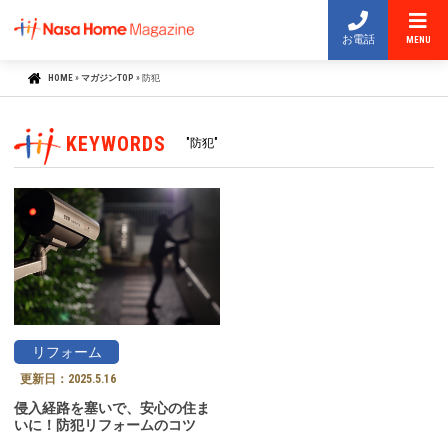
お電話
MENU
HOME
»
マガジンTOP
»
防犯
KEYWORDS
"防犯"
リフォーム
更新日：
2025.5.16
侵入経路を塞いで、安心の住ま
いに！防犯リフォームのコツ