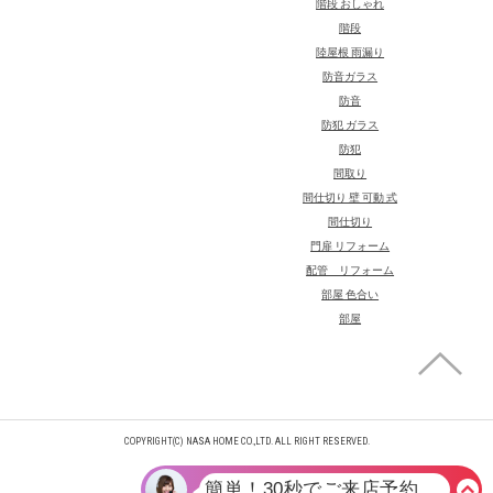
階段 おしゃれ
階段
陸屋根 雨漏り
防音ガラス
防音
防犯 ガラス
防犯
間取り
間仕切り 壁 可動 式
間仕切り
門扉 リフォーム
配管 リフォーム
部屋 色合い
部屋
COPYRIGHT(C) NASA HOME CO.,LTD. ALL RIGHT RESERVED.