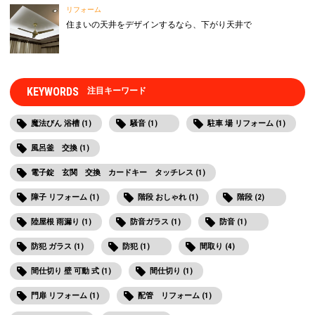
リフォーム
住まいの天井をデザインするなら、下がり天井で
KEYWORDS
注目キーワード
魔法びん 浴槽 (1)
騒音 (1)
駐車 場 リフォーム (1)
風呂釜 交換 (1)
電子錠 玄関 交換 カードキー タッチレス (1)
障子 リフォーム (1)
階段 おしゃれ (1)
階段 (2)
陸屋根 雨漏り (1)
防音ガラス (1)
防音 (1)
防犯 ガラス (1)
防犯 (1)
間取り (4)
間仕切り 壁 可動 式 (1)
間仕切り (1)
門扉 リフォーム (1)
配管 リフォーム (1)