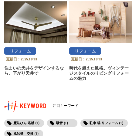
リフォーム
リフォーム
更新日：
2025.10.13
更新日：
2025.10.13
住まいの天井をデザインするな
時代を超えた風格。ヴィンテー
ら、下がり天井で
ジスタイルのリビングリフォー
ムの魅力
KEYWORD
注目キーワード
魔法びん 浴槽 (1)
騒音 (1)
駐車 場 リフォーム (1)
風呂釜 交換 (1)