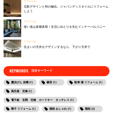
リフォーム
北欧デザインと和の融合。ジャパンディスタイルにリフォーム
しよう
リフォーム
使い道は多種多様！生活にゆとりを生むインナーバルコニー
リフォーム
住まいの天井をデザインするなら、下がり天井で
KEYWORDS
注目キーワード
魔法びん 浴槽 (1)
騒音 (1)
駐車 場 リフォーム (1)
風呂釜 交換 (1)
電子錠 玄関 交換 カードキー タッチレス (1)
障子 リフォーム (1)
階段 おしゃれ (1)
階段 (2)