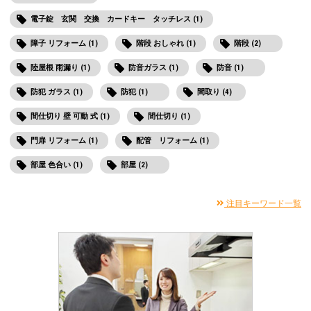
電子錠 玄関 交換 カードキー タッチレス (1)
障子 リフォーム (1)
階段 おしゃれ (1)
階段 (2)
陸屋根 雨漏り (1)
防音ガラス (1)
防音 (1)
防犯 ガラス (1)
防犯 (1)
間取り (4)
間仕切り 壁 可動 式 (1)
間仕切り (1)
門扉 リフォーム (1)
配管 リフォーム (1)
部屋 色合い (1)
部屋 (2)
注目キーワード一覧