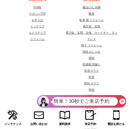
HOME
魔法びん 浴槽
マガジンTOP
騒音
お手入れ
駐車 場 リフォーム
インテリア
風呂釜 交換
エクステリア
電子錠 玄関 交換 カードキー タッ
リフォーム
チレス
障子 リフォーム
階段 おしゃれ
階段
陸屋根 雨漏り
防音ガラス
防音
防犯 ガラス
防犯
間取り
間仕切り 壁 可動 式
間仕切り
門扉 リフォーム
配管 リフォーム
メンテナンス
お問い合わせ
資料請求
来店予約
電話を掛ける
部屋 色合い