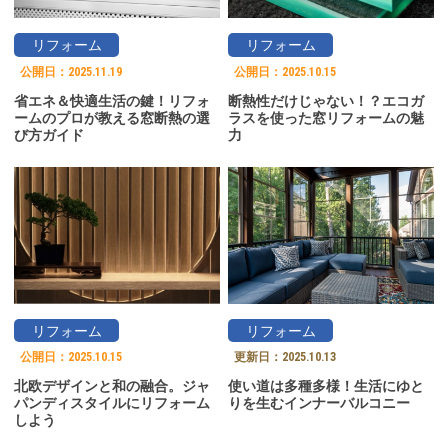
リフォーム
リフォーム
公開日：
2025.11.19
公開日：
2025.10.15
省エネ＆快適生活の鍵！リフォ
断熱性だけじゃない！？エコガ
ームのプロが教える窓断熱の選
ラスを使った窓リフォームの魅
び方ガイド
力
リフォーム
リフォーム
公開日：
2025.10.15
更新日：
2025.10.13
北欧デザインと和の融合。ジャ
使い道は多種多様！生活にゆと
パンディスタイルにリフォーム
りを生むインナーバルコニー
しよう