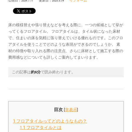
リフォーム
公開日：
2024.7.11
更新日：
2025.5.14
床の模様替えや張り替えなどを考える際に、一つの候補として挙が
ってくるフロアタイル。 フロアタイルは、タイル状になった床材
で、住まいの床を気軽に張り替えていける優れものです。このフロ
アタイルを使うことでどのような表現ができるのでしょうか。 素
材の特徴や取り入れる際の注意点、さらに床材として施工する際の
費用感などについても詳しくご案内してまいります。
この記事は
約6分
で読み終わります。
目次
[
非表示
]
1
フロアタイルってどのようなもの？
1.1
フロアタイルとは