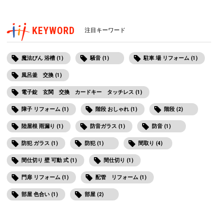
KEYWORD
注目キーワード
魔法びん 浴槽 (1)
騒音 (1)
駐車 場 リフォーム (1)
風呂釜 交換 (1)
電子錠 玄関 交換 カードキー タッチレス (1)
障子 リフォーム (1)
階段 おしゃれ (1)
階段 (2)
陸屋根 雨漏り (1)
防音ガラス (1)
防音 (1)
防犯 ガラス (1)
防犯 (1)
間取り (4)
間仕切り 壁 可動 式 (1)
間仕切り (1)
門扉 リフォーム (1)
配管 リフォーム (1)
部屋 色合い (1)
部屋 (2)