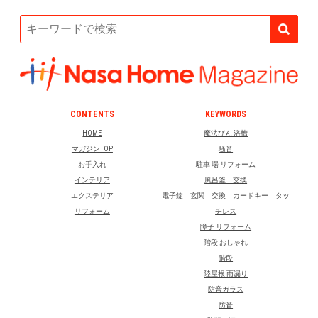
CONTENTS
KEYWORDS
HOME
魔法びん 浴槽
マガジンTOP
騒音
お手入れ
駐車 場 リフォーム
インテリア
風呂釜 交換
エクステリア
電子錠 玄関 交換 カードキー タッ
リフォーム
チレス
障子 リフォーム
階段 おしゃれ
階段
陸屋根 雨漏り
防音ガラス
防音