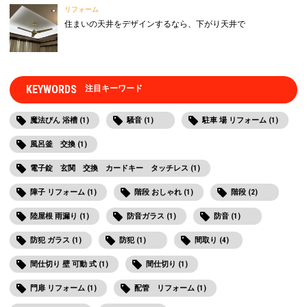
リフォーム
住まいの天井をデザインするなら、下がり天井で
KEYWORDS
注目キーワード
魔法びん 浴槽 (1)
騒音 (1)
駐車 場 リフォーム (1)
風呂釜 交換 (1)
電子錠 玄関 交換 カードキー タッチレス (1)
障子 リフォーム (1)
階段 おしゃれ (1)
階段 (2)
陸屋根 雨漏り (1)
防音ガラス (1)
防音 (1)
防犯 ガラス (1)
防犯 (1)
間取り (4)
間仕切り 壁 可動 式 (1)
間仕切り (1)
門扉 リフォーム (1)
配管 リフォーム (1)