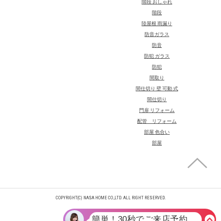
階段 おしゃれ
階段
陸屋根 雨漏り
防音ガラス
防音
防犯 ガラス
防犯
間取り
間仕切り 壁 可動 式
間仕切り
門扉 リフォーム
配管 リフォーム
部屋 色合い
部屋
COPYRIGHT(C) NASA HOME CO.,LTD. ALL RIGHT RESERVED.