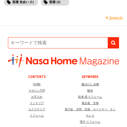
部屋 色合い (1)
部屋 (2)
Keywords
CONTENTS
KEYWORDS
HOME
魔法びん 浴槽
マガジンTOP
騒音
お手入れ
駐車 場 リフォーム
インテリア
風呂釜 交換
エクステリア
電子錠 玄関 交換 カードキー タッ
リフォーム
チレス
障子 リフォーム