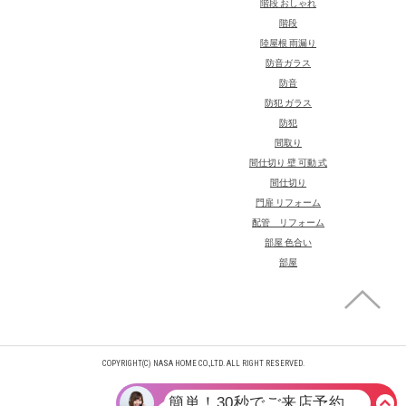
階段 おしゃれ
階段
陸屋根 雨漏り
防音ガラス
防音
防犯 ガラス
防犯
間取り
間仕切り 壁 可動 式
間仕切り
門扉 リフォーム
配管 リフォーム
部屋 色合い
部屋
COPYRIGHT(C) NASA HOME CO.,LTD. ALL RIGHT RESERVED.