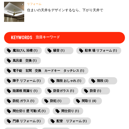
リフォーム
住まいの天井をデザインするなら、下がり天井で
KEYWORDS
注目キーワード
魔法びん 浴槽 (1)
騒音 (1)
駐車 場 リフォーム (1)
風呂釜 交換 (1)
電子錠 玄関 交換 カードキー タッチレス (1)
障子 リフォーム (1)
階段 おしゃれ (1)
階段 (2)
陸屋根 雨漏り (1)
防音ガラス (1)
防音 (1)
防犯 ガラス (1)
防犯 (1)
間取り (4)
間仕切り 壁 可動 式 (1)
間仕切り (1)
門扉 リフォーム (1)
配管 リフォーム (1)