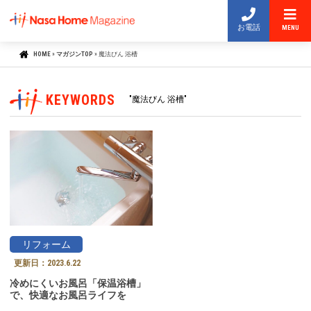
お電話
MENU
HOME
»
マガジンTOP
»
魔法びん 浴槽
KEYWORDS
"魔法びん 浴槽"
リフォーム
更新日：
2023.6.22
冷めにくいお風呂「保温浴槽」
で、快適なお風呂ライフを