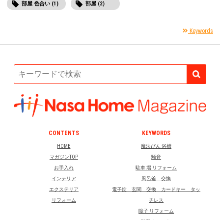
部屋 色合い (1)
部屋 (2)
Keywords
CONTENTS
KEYWORDS
HOME
魔法びん 浴槽
マガジンTOP
騒音
お手入れ
駐車 場 リフォーム
インテリア
風呂釜 交換
エクステリア
電子錠 玄関 交換 カードキー タッ
リフォーム
チレス
障子 リフォーム