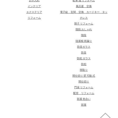
お手入れ
駐車 場 リフォーム
インテリア
風呂釜 交換
エクステリア
電子錠 玄関 交換 カードキー タッ
リフォーム
チレス
障子 リフォーム
階段 おしゃれ
階段
陸屋根 雨漏り
防音ガラス
防音
防犯 ガラス
防犯
間取り
間仕切り 壁 可動 式
間仕切り
門扉 リフォーム
配管 リフォーム
部屋 色合い
部屋