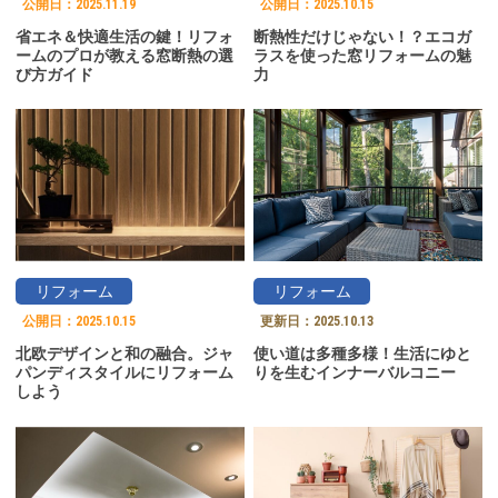
公開日：
2025.11.19
公開日：
2025.10.15
省エネ＆快適生活の鍵！リフォ
断熱性だけじゃない！？エコガ
ームのプロが教える窓断熱の選
ラスを使った窓リフォームの魅
び方ガイド
力
リフォーム
リフォーム
公開日：
2025.10.15
更新日：
2025.10.13
北欧デザインと和の融合。ジャ
使い道は多種多様！生活にゆと
パンディスタイルにリフォーム
りを生むインナーバルコニー
しよう