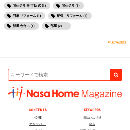
間仕切り 壁 可動 式 (1)
間仕切り (1)
門扉 リフォーム (1)
配管 リフォーム (1)
部屋 色合い (1)
部屋 (2)
Keywords
CONTENTS
KEYWORDS
HOME
魔法びん 浴槽
マガジンTOP
騒音