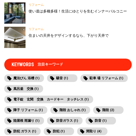
リフォーム
使い道は多種多様！生活にゆとりを生むインナーバルコニー
リフォーム
住まいの天井をデザインするなら、下がり天井で
KEYWORDS
注目キーワード
魔法びん 浴槽 (1)
騒音 (1)
駐車 場 リフォーム (1)
風呂釜 交換 (1)
電子錠 玄関 交換 カードキー タッチレス (1)
障子 リフォーム (1)
階段 おしゃれ (1)
階段 (2)
陸屋根 雨漏り (1)
防音ガラス (1)
防音 (1)
防犯 ガラス (1)
防犯 (1)
間取り (4)