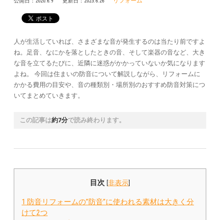
リフォーム
公開日：
2020.6.9
更新日：
2023.6.26
人が生活していれば、さまざまな音が発生するのは当たり前ですよ
ね。足音、なにかを落としたときの音、そして楽器の音など、大き
な音を立てるたびに、近隣に迷惑がかかっていないか気になります
よね。 今回は住まいの防音について解説しながら、リフォームに
かかる費用の目安や、音の種類別・場所別のおすすめ防音対策につ
いてまとめていきます。
この記事は
約7分
で読み終わります。
目次
[
非表示
]
1
防音リフォームの”防音”に使われる素材は大きく分
けて2つ