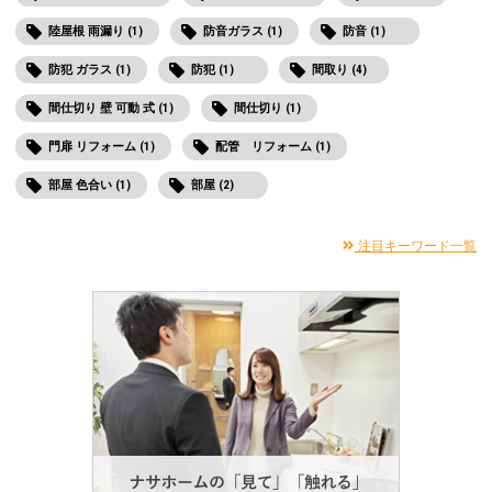
陸屋根 雨漏り (1)
防音ガラス (1)
防音 (1)
防犯 ガラス (1)
防犯 (1)
間取り (4)
間仕切り 壁 可動 式 (1)
間仕切り (1)
門扉 リフォーム (1)
配管 リフォーム (1)
部屋 色合い (1)
部屋 (2)
注目キーワード一覧