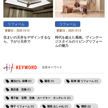
リフォーム
リフォーム
更新日：
2025.10.13
更新日：
2025.10.13
住まいの天井をデザインするな
時代を超えた風格。ヴィンテー
ら、下がり天井で
ジスタイルのリビングリフォー
ムの魅力
KEYWORD
注目キーワード
魔法びん 浴槽 (1)
騒音 (1)
駐車 場 リフォーム (1)
風呂釜 交換 (1)
電子錠 玄関 交換 カードキー タッチレス (1)
障子 リフォーム (1)
階段 おしゃれ (1)
階段 (2)