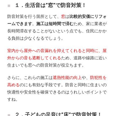
１．生活音は”窓”で防音対策！
防音対策を行う箇所として、
窓
は
比較的安価にリフォ
ームできます
。
施工は短時間で済む
ため、家に業者が
長時間滞在することがないという点でも、住民にかか
る負担は少なくなるでしょう。
室内から屋外への音漏れを抑えてくれると同時に、屋
外からの音も遮断してくれる
ため、道路や線路に近い
住まいでも窓への防音対策が役立ちます。
さらに、これらの施工は
遮熱性能の向上
や、
防犯性を
高める
のにも有効な手段です。防音と同時に住まいの
快適性や安全性を確保できるのはうれしいポイントで
すね。
２．子どもの足音は”床”で防音対策！