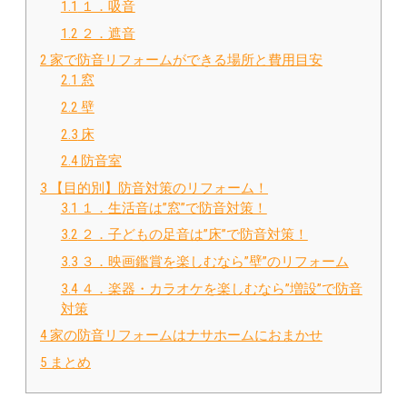
1.1
１．吸音
1.2
２．遮音
2
家で防音リフォームができる場所と費用目安
2.1
窓
2.2
壁
2.3
床
2.4
防音室
3
【目的別】防音対策のリフォーム！
3.1
１．生活音は”窓”で防音対策！
3.2
２．子どもの足音は”床”で防音対策！
3.3
３．映画鑑賞を楽しむなら”壁”のリフォーム
3.4
４．楽器・カラオケを楽しむなら”増設”で防音
対策
4
家の防音リフォームはナサホームにおまかせ
5
まとめ