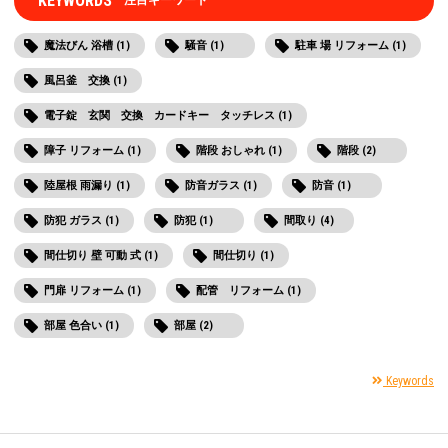
KEYWORDS
魔法びん 浴槽 (1)
騒音 (1)
駐車 場 リフォーム (1)
風呂釜 交換 (1)
電子錠 玄関 交換 カードキー タッチレス (1)
障子 リフォーム (1)
階段 おしゃれ (1)
階段 (2)
陸屋根 雨漏り (1)
防音ガラス (1)
防音 (1)
防犯 ガラス (1)
防犯 (1)
間取り (4)
間仕切り 壁 可動 式 (1)
間仕切り (1)
門扉 リフォーム (1)
配管 リフォーム (1)
部屋 色合い (1)
部屋 (2)
Keywords