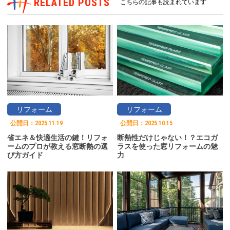
RELATED POSTS
こちらの記事も読まれています
リフォーム
リフォーム
公開日：
2025.11.19
公開日：
2025.10.15
省エネ＆快適生活の鍵！リフォ
断熱性だけじゃない！？エコガ
ームのプロが教える窓断熱の選
ラスを使った窓リフォームの魅
び方ガイド
力