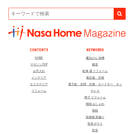
CONTENTS
KEYWORDS
HOME
魔法びん 浴槽
マガジンTOP
騒音
お手入れ
駐車 場 リフォーム
インテリア
風呂釜 交換
エクステリア
電子錠 玄関 交換 カードキー タッ
リフォーム
チレス
障子 リフォーム
階段 おしゃれ
階段
陸屋根 雨漏り
防音ガラス
防音