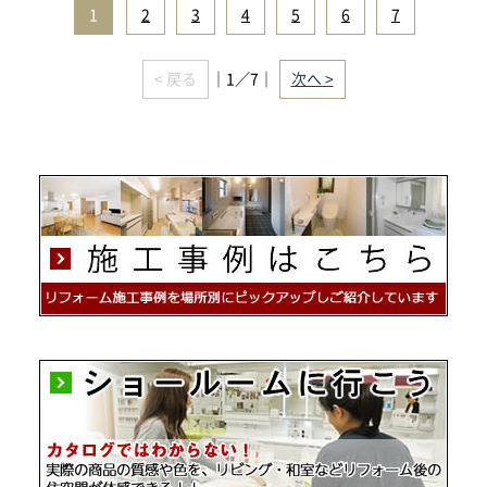
1
|
2
|
3
|
4
|
5
|
6
|
7
< 戻る
｜1／7｜
次へ >