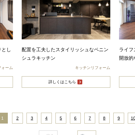
りとし
配置を工夫したスタイリッシュなペニン
ライフ
シュラキッチン
開放的
フォーム
キッチンリフォーム
詳しくはこちら
1
|
2
|
3
|
4
|
5
|
6
|
7
|
8
|
9
|
1