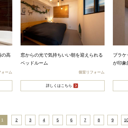
柄の高
窓からの光で気持ちいい朝を迎えられる
ブラケ
ベッドルーム
が印象
フォーム
個室リフォーム
詳しくはこちら
1
|
2
|
3
|
4
|
5
|
6
|
7
|
8
|
9
|
1