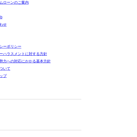
ムローンのご案内
ub
わせ
シーポリシー
ーハラスメントに対する方針
勢力への対応にかかる基本方針
ついて
ップ