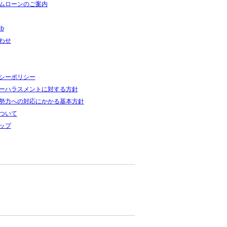
ムローンのご案内
ub
わせ
シーポリシー
ーハラスメントに対する方針
勢力への対応にかかる基本方針
ついて
ップ