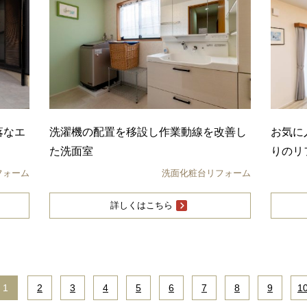
落なエ
洗濯機の配置を移設し作業動線を改善し
お気に
た洗面室
りのリ
フォーム
洗面化粧台リフォーム
詳しくはこちら
1
|
2
|
3
|
4
|
5
|
6
|
7
|
8
|
9
|
1