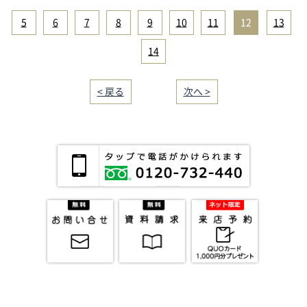
5
|
6
|
7
|
8
|
9
|
10
|
11
|
12
|
13
|
14
< 戻る
｜／14｜
次へ >