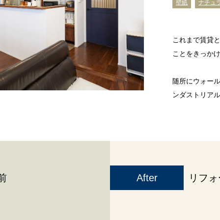
壁紙
ナチュ
これまで賃貸
ことをきっか
随所にウォール
ンダストリア
前
After
リフォ