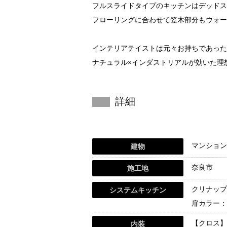
フルスライドタイプのキッチンはデッドス
フローリングに合わせて笠木部分もウォー
インテリアテイストは元々お持ちであった
ナチュラル×インダストリアルが効いた理
詳細
マンション
建物
奈良市
施工地
クリナップ
システムキッチン
扉カラー：
【クロス】
内装