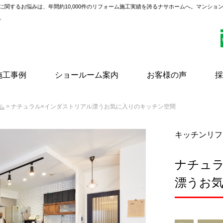
に関するお悩みは、年間約10,000件のリフォーム施工実績を誇るナサホームへ。マンショ
。
施工事例
ショールーム案内
お客様の声
採
ム
> ナチュラル×インダストリアル漂うお気に入りのキッチン空間
キッチンリフ
ナチュ
漂うお