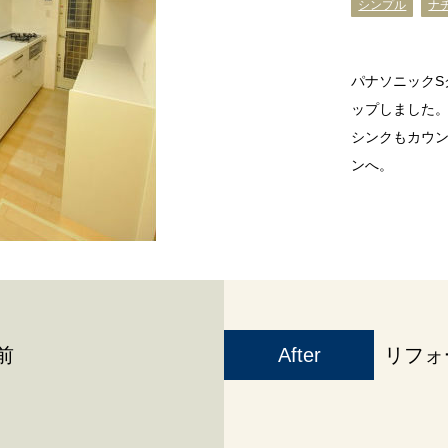
シンプル
ナ
パナソニック
ップしました
シンクもカウ
ンへ。
前
After
リフォ