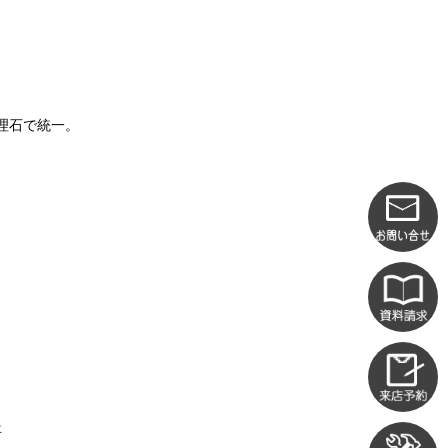
理石で統一。
年