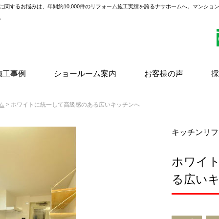
に関するお悩みは、年間約10,000件のリフォーム施工実績を誇るナサホームへ。マンショ
。
施工事例
ショールーム案内
お客様の声
採
ム
> ホワイトに統一して高級感のある広いキッチンへ
キッチンリフ
ホワイ
る広い