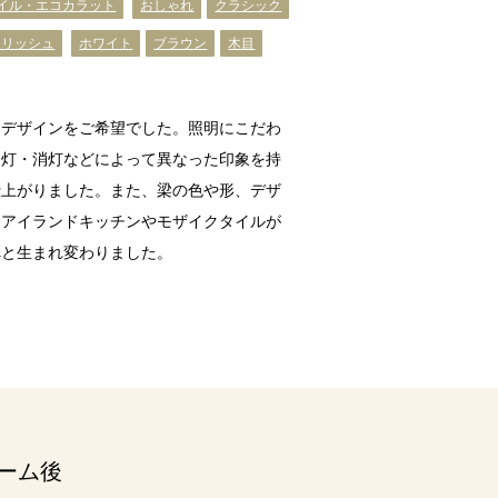
イル・エコカラット
おしゃれ
クラシック
イリッシュ
ホワイト
ブラウン
木目
なデザインをご希望でした。照明にこだわ
全灯・消灯などによって異なった印象を持
仕上がりました。また、梁の色や形、デザ
てアイランドキッチンやモザイクタイルが
へと生まれ変わりました。
ーム後