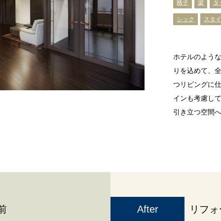
格子
梁
タ
シック
スタ
ホテルのよう
りを込めて、
つリビングに
インも考慮し
引き立つ空間
前
After
リフォ