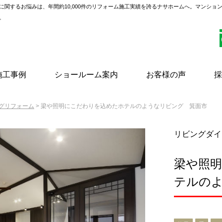
に関するお悩みは、年間約10,000件のリフォーム施工実績を誇るナサホームへ。マンショ
。
施工事例
ショールーム案内
お客様の声
採
グリフォーム
> 梁や照明にこだわりを込めたホテルのようなリビング 箕面市
リビングダイ
梁や照
テルの