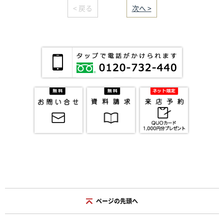
< 戻る
｜／9｜
次へ >
ページの先頭へ