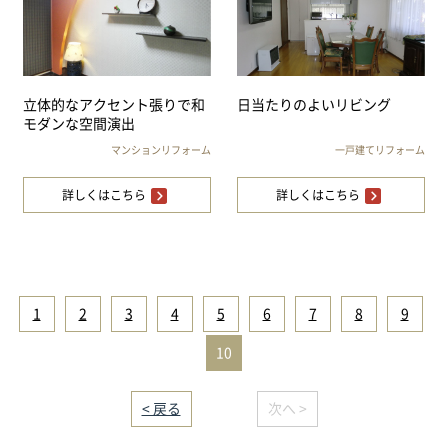
立体的なアクセント張りで和
日当たりのよいリビング
モダンな空間演出
マンションリフォーム
一戸建てリフォーム
詳しくはこちら
詳しくはこちら
1
|
2
|
3
|
4
|
5
|
6
|
7
|
8
|
9
|
10
< 戻る
｜／10｜
次へ >