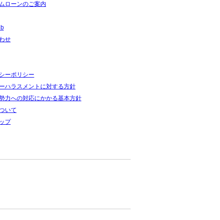
ムローンのご案内
ub
わせ
シーポリシー
ーハラスメントに対する方針
勢力への対応にかかる基本方針
ついて
ップ