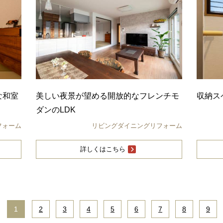
な和室
美しい夜景が望める開放的なフレンチモ
収納ス
ダンのLDK
フォーム
リビングダイニングリフォーム
詳しくはこちら
1
|
2
|
3
|
4
|
5
|
6
|
7
|
8
|
9