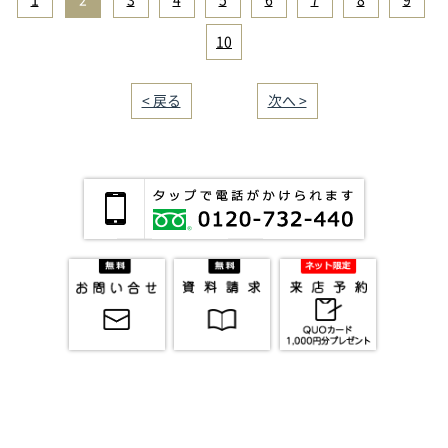
1
|
2
|
3
|
4
|
5
|
6
|
7
|
8
|
9
|
10
< 戻る
｜／29｜
次へ >