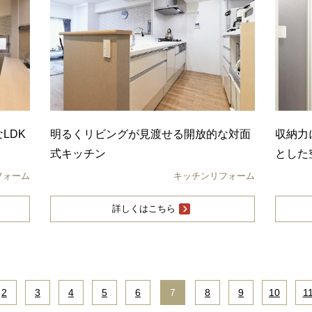
LDK
明るくリビングが見渡せる開放的な対面
収納力
式キッチン
とした
フォーム
キッチンリフォーム
詳しくはこちら
2
|
3
|
4
|
5
|
6
|
7
|
8
|
9
|
10
|
1