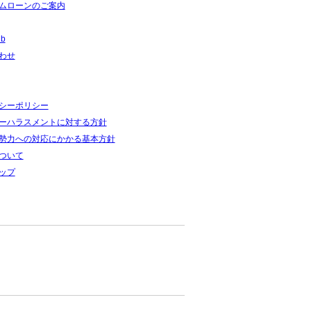
ムローンのご案内
ub
わせ
シーポリシー
ーハラスメントに対する方針
勢力への対応にかかる基本方針
ついて
ップ