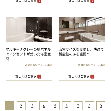
詳しくはこちら
詳しくはこちら
マルキーナグレーの壁パネル
浴室サイズを変更し、快適で
でアクセントが効いた浴室空
機能性のある空間へ
間
西宮市のリフォーム事例
豊中市のリフォーム事例
詳しくはこちら
詳しくはこちら
1
|
2
|
3
|
4
|
5
|
6
|
7
|
8
|
9
|