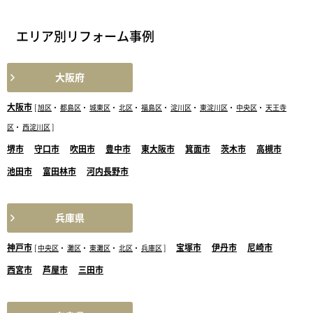
エリア別リフォーム事例
大阪府
大阪市
[
旭区
・
都島区
・
城東区
・
北区
・
福島区
・
淀川区
・
東淀川区
・
中央区
・
天王寺
区
・
西淀川区
]
堺市
守口市
吹田市
豊中市
東大阪市
箕面市
茨木市
高槻市
池田市
富田林市
河内長野市
兵庫県
神戸市
宝塚市
伊丹市
尼崎市
[
中央区
・
灘区
・
東灘区
・
北区
・
兵庫区
]
西宮市
芦屋市
三田市