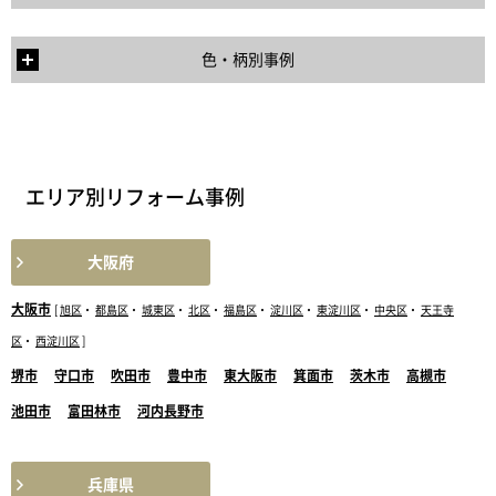
色・柄別事例
エリア別リフォーム事例
大阪府
大阪市
[
旭区
・
都島区
・
城東区
・
北区
・
福島区
・
淀川区
・
東淀川区
・
中央区
・
天王寺
区
・
西淀川区
]
堺市
守口市
吹田市
豊中市
東大阪市
箕面市
茨木市
高槻市
池田市
富田林市
河内長野市
兵庫県