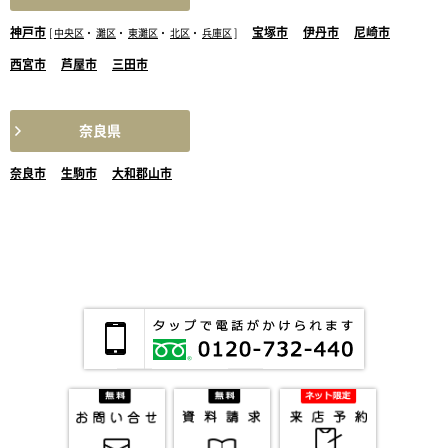
神戸市
宝塚市
伊丹市
尼崎市
[
中央区
・
灘区
・
東灘区
・
北区
・
兵庫区
]
西宮市
芦屋市
三田市
奈良県
奈良市
生駒市
大和郡山市