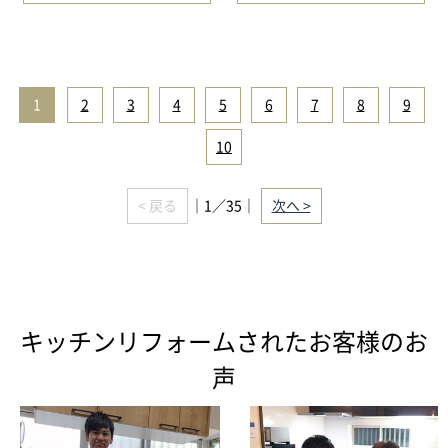
1
|
2
|
3
|
4
|
5
|
6
|
7
|
8
|
9
|
10
< 戻る
｜1／35｜
次へ >
キッチンリフォームされたお客様のお
声