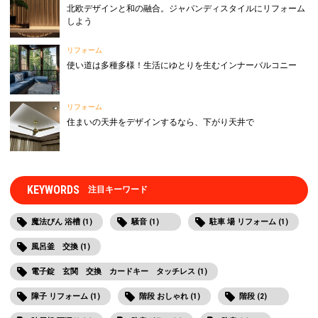
北欧デザインと和の融合。ジャパンディスタイルにリフォーム
しよう
リフォーム
使い道は多種多様！生活にゆとりを生むインナーバルコニー
リフォーム
住まいの天井をデザインするなら、下がり天井で
KEYWORDS
注目キーワード
魔法びん 浴槽 (1)
騒音 (1)
駐車 場 リフォーム (1)
風呂釜 交換 (1)
電子錠 玄関 交換 カードキー タッチレス (1)
障子 リフォーム (1)
階段 おしゃれ (1)
階段 (2)