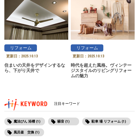
リフォーム
リフォーム
更新日：
2025.10.13
更新日：
2025.10.13
住まいの天井をデザインするな
時代を超えた風格。ヴィンテー
ら、下がり天井で
ジスタイルのリビングリフォー
ムの魅力
KEYWORD
注目キーワード
魔法びん 浴槽 (1)
騒音 (1)
駐車 場 リフォーム (1)
風呂釜 交換 (1)