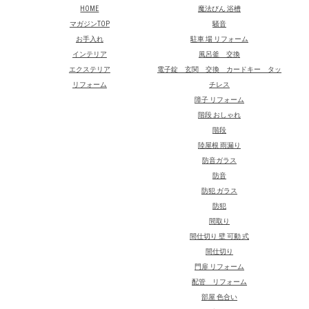
HOME
魔法びん 浴槽
マガジンTOP
騒音
お手入れ
駐車 場 リフォーム
インテリア
風呂釜 交換
エクステリア
電子錠 玄関 交換 カードキー タッ
リフォーム
チレス
障子 リフォーム
階段 おしゃれ
階段
陸屋根 雨漏り
防音ガラス
防音
防犯 ガラス
防犯
間取り
間仕切り 壁 可動 式
間仕切り
門扉 リフォーム
配管 リフォーム
部屋 色合い