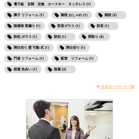
電子錠 玄関 交換 カードキー タッチレス (1)
障子 リフォーム (1)
階段 おしゃれ (1)
階段 (2)
陸屋根 雨漏り (1)
防音ガラス (1)
防音 (1)
防犯 ガラス (1)
防犯 (1)
間取り (4)
間仕切り 壁 可動 式 (1)
間仕切り (1)
門扉 リフォーム (1)
配管 リフォーム (1)
部屋 色合い (1)
部屋 (2)
注目キーワード一覧