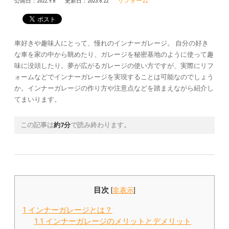
リフォーム
公開日：
2022.9.8
更新日：
2023.6.22
車好きや趣味人にとって、憧れのインナーガレージ。 自分の好き
な車を家の中から眺めたり、ガレージを秘密基地のように使って趣
味に没頭したり。夢が広がるガレージの使い方ですが、実際にリフ
ォームなどでインナーガレージを実現することは可能なのでしょう
か。インナーガレージの作り方や注意点などを踏まえながら紹介し
てまいります。
この記事は
約7分
で読み終わります。
目次
[
非表示
]
1
インナーガレージとは？
1.1
インナーガレージのメリットとデメリット