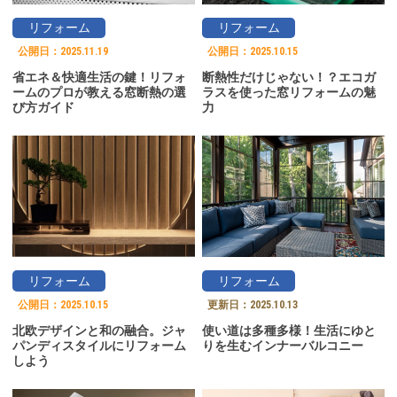
リフォーム
リフォーム
公開日：
2025.11.19
公開日：
2025.10.15
省エネ＆快適生活の鍵！リフォ
断熱性だけじゃない！？エコガ
ームのプロが教える窓断熱の選
ラスを使った窓リフォームの魅
び方ガイド
力
リフォーム
リフォーム
公開日：
2025.10.15
更新日：
2025.10.13
北欧デザインと和の融合。ジャ
使い道は多種多様！生活にゆと
パンディスタイルにリフォーム
りを生むインナーバルコニー
しよう