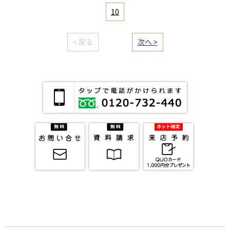
10
< 戻る
｜／33｜
次へ >