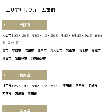
エリア別リフォーム事例
大阪府
大阪市
[
旭区
・
都島区
・
城東区
・
北区
・
福島区
・
淀川区
・
東淀川区
・
中央区
・
天王寺
区
・
西淀川区
]
堺市
守口市
吹田市
豊中市
東大阪市
箕面市
茨木市
高槻市
池田市
富田林市
河内長野市
兵庫県
神戸市
宝塚市
伊丹市
尼崎市
[
中央区
・
灘区
・
東灘区
・
北区
・
兵庫区
]
西宮市
芦屋市
三田市
奈良県