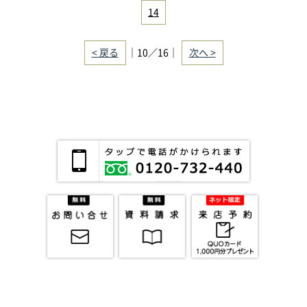
14
< 戻る
｜10／16｜
次へ >